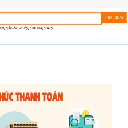
bỉm
,
quần áo
,
xe đẩy
,
bình sữa
,
núm ty