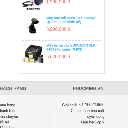
1.990.000 đ
Máy đọc mã vạch 2D Datalogic
QD2590 ( có chân đế)
3.990.000 đ
Máy in mã vạch BIXOLON SLP-
T403 (đổi sang TX403)
5.600.000 đ
KHÁCH HÀNG
PHUCMINH.VN
mua hàng
Giới thiệu về PHUCMINH
thanh toán
Chính sách bảo mật
vận chuyển
Tuyển dụng
ổi trả
Liên hệ/Góp ý
Bảo hành