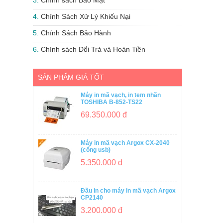
3.
Chính sách Bảo Mật
4.
Chính Sách Xử Lý Khiếu Nại
5.
Chính Sách Bảo Hành
6.
Chính sách Đổi Trả và Hoàn Tiền
SẢN PHẨM GIÁ TỐT
Máy in mã vạch, in tem nhãn
TOSHIBA B-852-TS22
69.350.000 đ
Máy in mã vạch Argox CX-2040
(cổng usb)
5.350.000 đ
Đầu in cho máy in mã vạch Argox
CP2140
3.200.000 đ