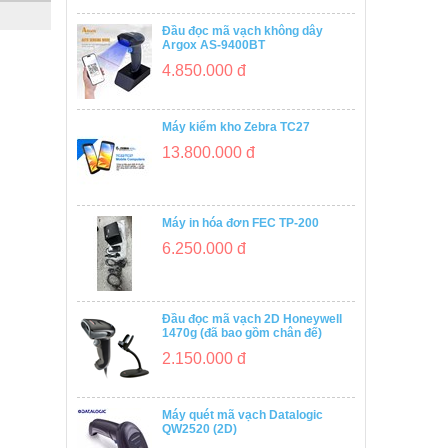
Đầu đọc mã vạch không dây
Argox AS-9400BT
4.850.000 đ
Máy kiểm kho Zebra TC27
13.800.000 đ
Máy in hóa đơn FEC TP-200
6.250.000 đ
Đầu đọc mã vạch 2D Honeywell
1470g (đã bao gồm chân đế)
2.150.000 đ
Máy quét mã vạch Datalogic
QW2520 (2D)