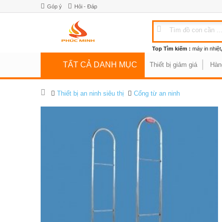
Góp ý
Hỏi - Đáp
Top Tìm kiếm :
máy in nhiệt
TẤT CẢ DANH MỤC
Thiết bị giảm giá
Hàn
Thiết bị an ninh siêu thị
Cổng từ an ninh