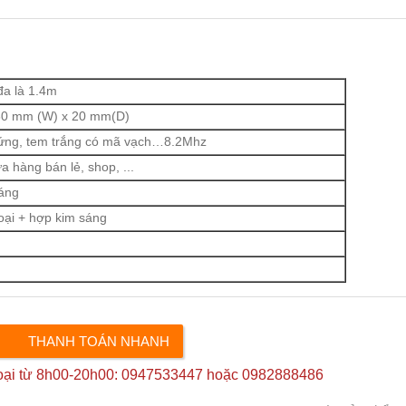
đa là 1.4m
80 mm (W) x 20 mm(D)
ứng, tem trắng có mã vạch…8.2Mhz
ửa hàng bán lẻ, shop, ...
áng
oại + hợp kim sáng
hoại từ 8h00-20h00: 0947533447 hoặc 0982888486