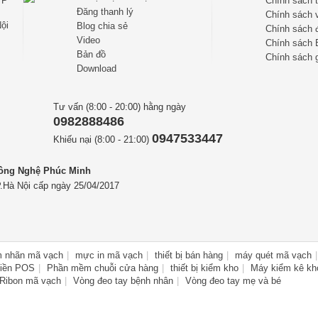
TP
Chính sách 
Đăng thanh lý
Chính sách 
ội
Blog chia sẻ
Chính sách đ
Video
Chính sách 
Bản đồ
Chính sách g
Download
Tư vấn (8:00 - 20:00) hằng ngày
0982888486
0947533447
Khiếu nại (8:00 - 21:00)
Công Nghệ Phúc Minh
.Hà Nội cấp ngày 25/04/2017
m nhãn mã vạch
mực in mã vạch
thiết bị bán hàng
máy quét mã vạch
tiền POS
Phần mềm chuỗi cửa hàng
thiết bị kiểm kho
Máy kiểm kê kh
Ribon mã vạch
Vòng đeo tay bệnh nhân
Vòng đeo tay mẹ và bé