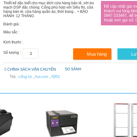
Thiết kế đặc biết cho mục đích cửa hàng bán lẻ, với bo
Để cập nhật giá m
mạch DSP đặc chủng. Cổng phù hợp với Siêu thị, cửa
khách vui lòng liê
hàng bán lẻ, cửa hàng quần áo, thời trang... + BẢO
0947.533447, để li
HÀNH: 12 THÁNG
thuật mời gọi số:
Đánh giá :
Màu sắc :
Kích thước :
Số lượng :
SO SÁNH
CHÍNH SÁCH VẬN CHUYỂN
Tag :
cổng từ
foxcom
5001