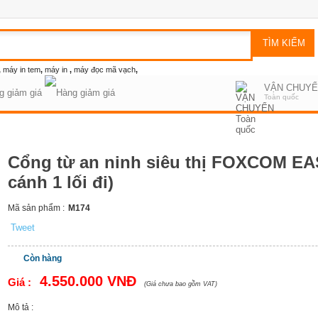
,
máy in tem
,
máy in
,
máy đọc mã vạch
,
VẬN CHUY
g giảm giá
Toàn quốc
Cổng từ an ninh siêu thị FOXCOM EAS
cánh 1 lối đi)
Mã sản phẩm :
M174
Tweet
Còn hàng
4.550.000 VNĐ
Giá :
(Giá chưa bao gồm VAT)
Mô tả :