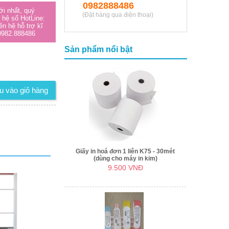
0982888486
ới nhất, quý
(Đặt hàng qua điện thoại)
n hệ số HotLine:
ên hệ hỗ trợ kĩ
 0982.888486
Sản phẩm nổi bật
Giấy in hoá đơn 1 liên K75 - 30mét
(dùng cho máy in kim)
9.500 VNĐ