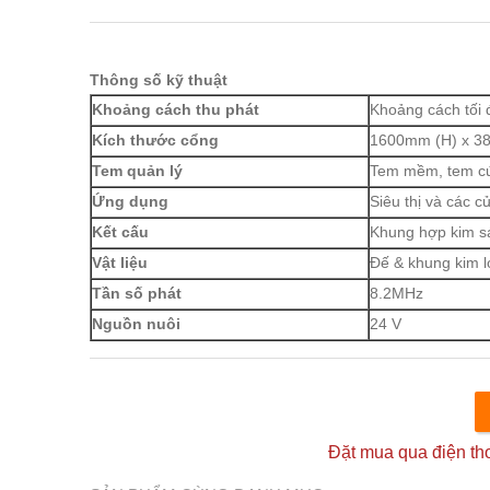
Thông số kỹ thuật
Khoảng cách thu phát
Khoảng cách tối 
Kích thước cổng
1600mm (H) x 3
Tem quản lý
Tem mềm, tem c
Ứng dụng
Siêu thị và các c
Kết cấu
Khung hợp kim s
Vật liệu
Đế & khung kim l
Tần số phát
8.2MHz
Nguồn nuôi
24 V
Đặt mua qua điện t