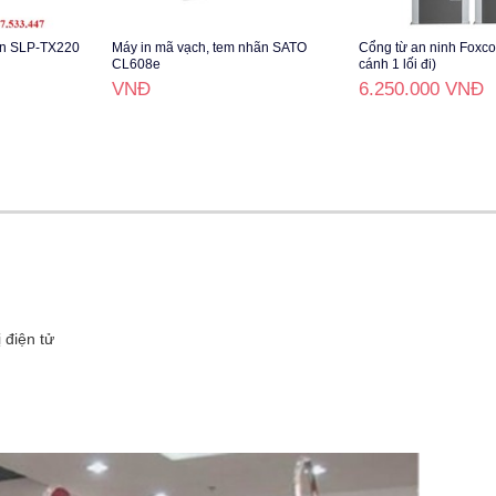
on SLP-TX220
Máy in mã vạch, tem nhãn SATO
Cổng từ an ninh Foxc
CL608e
cánh 1 lối đi)
VNĐ
6.250.000 VNĐ
 điện tử