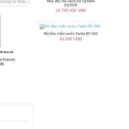
tương tự khác
Máy đọc mã vạch 2D Symbol
DS3578
14.790.000 VNĐ
Mũ tắm chắn nước Farlin BF-304
63.000 VNĐ
thị Foxcom
đi)