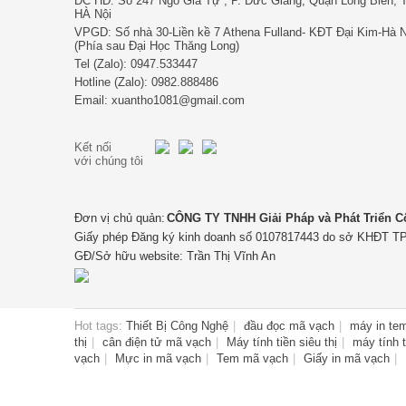
ĐC HĐ: Số 247 Ngô Gia Tự , P. Đức Giang, Quận Long Biên, 
HÀ Nội
VPGD: Số nhà 30-Liền kề 7 Athena Fulland- KĐT Đại Kim-Hà N
(Phía sau Đại Học Thăng Long)
Tel (Zalo): 0947.533447
Hotline (Zalo): 0982.888486
Email: xuantho1081@gmail.com
Kết nối
với chúng tôi
Đơn vị chủ quản:
CÔNG TY TNHH Giải Pháp và Phát Triển 
Giấy phép Đăng ký kinh doanh số 0107817443 do sở KHĐT TP
GĐ/Sở hữu website: Trần Thị Vĩnh An
Hot tags:
Thiết Bị Công Nghệ
đầu đọc mã vạch
máy in te
thị
cân điện tử mã vạch
Máy tính tiền siêu thị
máy tính 
vạch
Mực in mã vạch
Tem mã vạch
Giấy in mã vạch