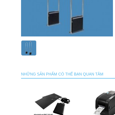
NHỮNG SẢN PHẨM CÓ THỂ BẠN QUAN TÂM