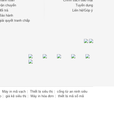
thanh toán
Chính sách bảo mật
vận chuyển
Tuyển dụng
ổi trả
Liên hệ/Góp ý
Bảo hành
iải quyết tranh chấp
Máy in mã vạch
Thiết bị siêu thị
cổng từ an ninh siêu
o
giá kệ siêu thị
Máy in hóa đơn
thiết bị mã số mã