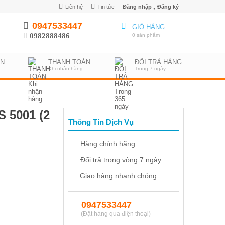
,
Liên hệ
Tin tức
Đăng nhập
Đăng ký
0947533447
GIỎ HÀNG
0982888486
0 sản phẩm
ỂN
THANH TOÁN
ĐỔI TRẢ HÀNG
Khi nhận hàng
Trong 7 ngày
 5001 (2
Thông Tin Dịch Vụ
Hàng chính hãng
Đổi trả trong vòng 7 ngày
Giao hàng nhanh chóng
0947533447
(Đặt hàng qua điện thoại)