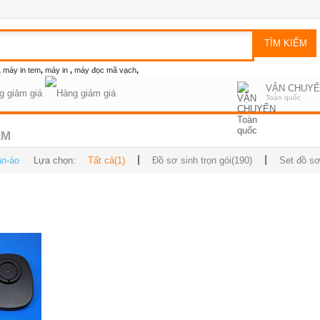
,
máy in tem
,
máy in
,
máy đọc mã vạch
,
VẬN CHUY
g giảm giá
Toàn quốc
ẾM
ần-áo
Lựa chọn:
Tất cả(1)
Đồ sơ sinh trọn gói(190)
Set đồ sơ