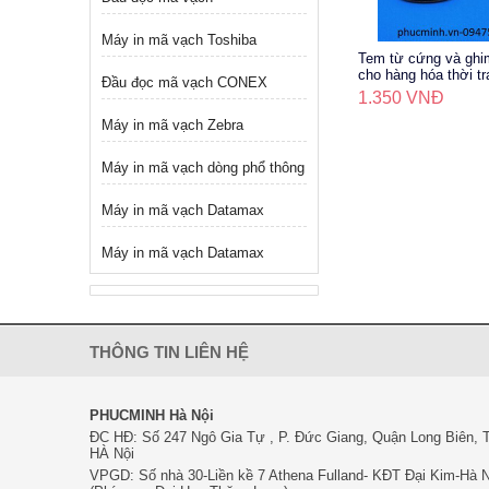
Máy in mã vạch Toshiba
Tem từ cứng và ghi
cho hàng hóa thời tr
Đầu đọc mã vạch CONEX
quần áo
1.350 VNĐ
Máy in mã vạch Zebra
Máy in mã vạch dòng phổ thông
Máy in mã vạch Datamax
Máy in mã vạch Datamax
THÔNG TIN LIÊN HỆ
PHUCMINH Hà Nội
ĐC HĐ: Số 247 Ngô Gia Tự , P. Đức Giang, Quận Long Biên, 
HÀ Nội
VPGD: Số nhà 30-Liền kề 7 Athena Fulland- KĐT Đại Kim-Hà N