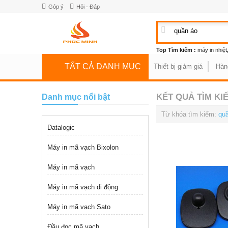
Góp ý
Hỏi - Đáp
Top Tìm kiếm :
máy in nhiệt
TẤT CẢ DANH MỤC
Thiết bị giảm giá
Hàn
KẾT QUẢ TÌM KI
Danh mục nổi bật
Từ khóa tìm kiếm:
qu
Datalogic
Máy in mã vạch Bixolon
Máy in mã vạch
Máy in mã vạch di động
Máy in mã vạch Sato
Đầu đọc mã vạch