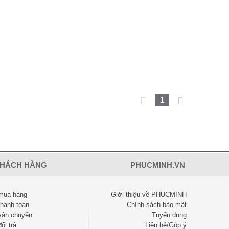
1
KHÁCH HÀNG
PHUCMINH.VN
mua hàng
Giới thiệu về PHUCMINH
thanh toán
Chính sách bảo mật
vận chuyển
Tuyển dụng
ổi trả
Liên hệ/Góp ý