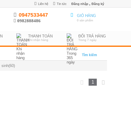
,
Liên hệ
Tin tức
Đăng nhập
Đăng ký
0947533447
GIỎ HÀNG
0982888486
0 sản phẩm
ỂN
THANH TOÁN
ĐỔI TRẢ HÀNG
Khi nhận hàng
Trong 7 ngày
Tìm kiếm
 sinh(60)
1