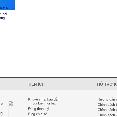
m cài
ang,
TIỆN ÍCH
HỖ TRỢ 
Khuyến mại hấp dẫn
Hướng dẫn 
TP
Chính sách 
Đăng thanh lý
Chính sách 
ội
Blog chia sẻ
Chính sách đ