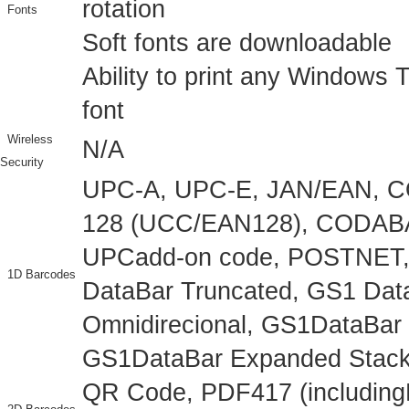
rotation
Fonts
Soft fonts are downloadable
Ability to print any Windows 
font
Wireless
N/A
Security
UPC-A, UPC-E, JAN/EAN, 
128 (UCC/EAN128), CODABAR 
UPCadd-on code, POSTNET, 
1D Barcodes
DataBar Truncated, GS1 Dat
Omnidirecional, GS1DataBar
GS1DataBar Expanded Stac
QR Code, PDF417 (including