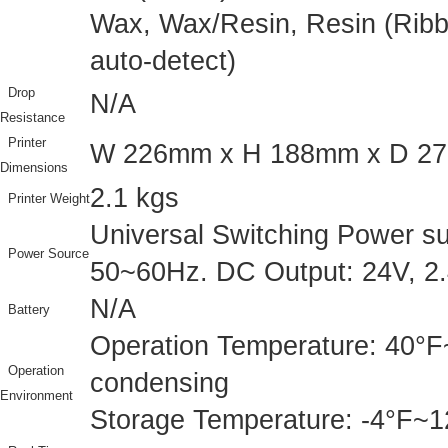
Wax, Wax/Resin, Resin (Ribbo
auto-detect)
Drop
N/A
Resistance
Printer
W 226mm x H 188mm x D 2
Dimensions
2.1 kgs
Printer Weight
Universal Switching Power su
Power Source
50~60Hz. DC Output: 24V, 2
N/A
Battery
Operation Temperature: 40°
Operation
condensing
Environment
Storage Temperature: -4°F~