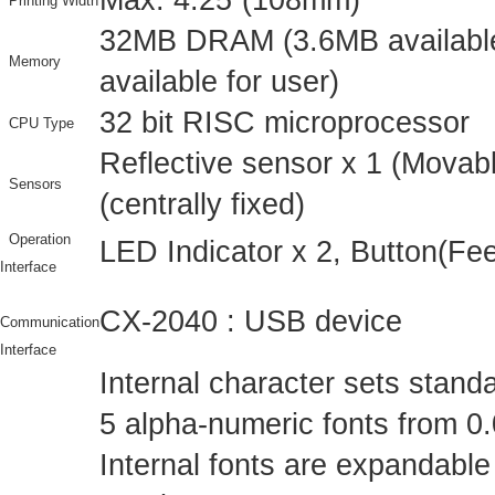
Max. 4.25”(108mm)
Printing Width
32MB DRAM (3.6MB available
Memory
available for user)
32 bit RISC microprocessor
CPU Type
Reflective sensor x 1 (Movab
Sensors
(centrally fixed)
Operation
LED Indicator x 2, Button(Fee
Interface
CX-2040 : USB device
Communication
Interface
Internal character sets stand
5 alpha-numeric fonts from 
Internal fonts are expandable