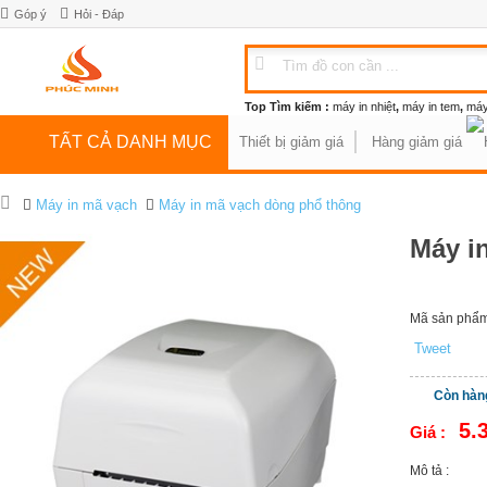
Góp ý
Hỏi - Đáp
Top Tìm kiếm :
máy in nhiệt
,
máy in tem
,
máy
TẤT CẢ DANH MỤC
Thiết bị giảm giá
Hàng giảm giá
Máy in mã vạch
Máy in mã vạch dòng phổ thông
Máy i
Mã sản phẩm
Tweet
Còn hàn
5.
Giá :
Mô tả :