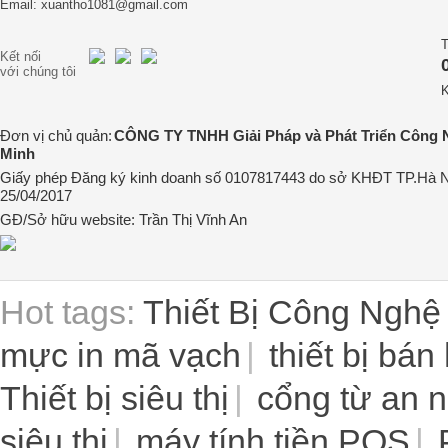
Email: xuantho1081@gmail.com
T
Kết nối
với chúng tôi
K
Đơn vị chủ quản:
CÔNG TY TNHH Giải Pháp và Phát Triển Công 
Minh
Giấy phép Đăng ký kinh doanh số 0107817443 do sở KHĐT TP.Hà N
25/04/2017
GĐ/Sở hữu website: Trần Thị Vĩnh An
Hot tags:
Thiết Bị Công Nghệ
mực in mã vạch
thiết bị bán
Thiết bị siêu thị
cổng từ an n
siêu thị
máy tính tiền POS