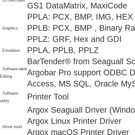
2D Barcodes
GS1 DataMatrix, MaxiCode
PPLA: PCX, BMP, IMG, HEX a
PPLB: PCX, BMP , Binary Ra
Graphics
PPLZ: GRF, Hex and GDI
PPLA, PPLB, PPLZ
Emulation
BarTender® from Seaguall Sci
Software-label
Argobar Pro support ODBC D
Editing
Access, MS SQL, Oracle MyS
Software-
Printer Tool
utility
Argox Seaguall Driver (Wind
Argox Linux Printer Driver
Driver tools
Argox macOS Printer Driver