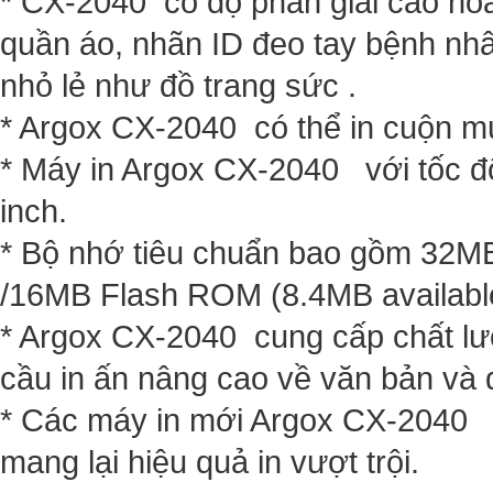
* CX-2040 có độ phân giải cao ho
quần áo, nhãn ID đeo tay bệnh nh
nhỏ lẻ như đồ trang sức .
* Argox CX-2040 có thể in cuộn m
* Máy in Argox CX-2040 với tốc độ 
inch.
* Bộ nhớ tiêu chuẩn bao gồm 32MB
/16MB Flash ROM (8.4MB available
* Argox CX-2040 cung cấp chất lư
cầu in ấn nâng cao về văn bản và 
* Các máy in mới Argox CX-2040 ti
mang lại hiệu quả in vượt trội.