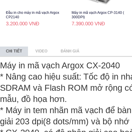
Đầu in cho máy in mã vạch Argox
Máy in mã vạch Argox CP-3140 (
CP2140
300DPI)
3.200.000 VNĐ
7.390.000 VNĐ
CHI TIẾT
VIDEO
ĐÁNH GIÁ
Máy in mã vạch Argox CX-2040
* Nâng cao hiệu suất: Tốc độ in n
SDRAM và Flash ROM mở rộng có t
mẫu, đồ họa hơn.
* Máy in tem nhãn mã vạch để bà
giải 203 dpi(8 dots/mm) và bộ nhớ 