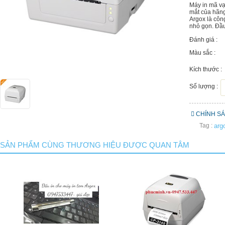
Máy in mã vạ
mắt của hãn
Argox là côn
nhỏ gọn. Đầu
Đánh giá :
Màu sắc :
Kích thước :
Số lượng :
CHÍNH S
Tag :
arg
SẢN PHẨM CÙNG THƯƠNG HIỆU ĐƯỢC QUAN TÂM